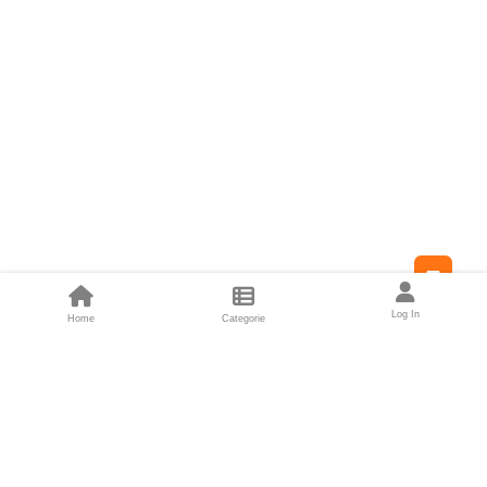
Feed
Log In
Home
Categorie