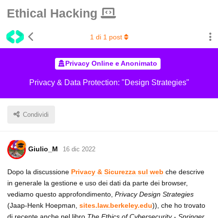
Ethical Hacking
1
di
1
post
Privacy Online e Anonimato
Privacy & Data Protection: "Design Strategies"
Condividi
Giulio_M
16 dic 2022
Dopo la discussione
Privacy & Sicurezza sul web
che descrive
in generale la gestione e uso dei dati da parte dei browser,
vediamo questo approfondimento,
Privacy Design Strategies
(Jaap-Henk Hoepman,
sites.law.berkeley.edu
)), che ho trovato
di recente anche nel libro
The Ethics of Cybersecurity - Springer