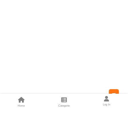
Feed
Log In
Home
Categorie