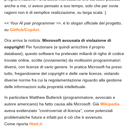
anche a me, ci avevo pensato a suo tempo, solo che per ovvie
ragioni non è di semplice realizzazione, su larga scala :)
<< Your AI pair programmer >>
, è lo slogan ufficiale del progetto,
su
GitHub/Copilot
.
Ora arriva la notizia:
Microsoft accusata di violazione di
copyright!
Per funzionare (e quindi arricchire il proprio
database), questo software ha prelevato miliardi di righe di codice
trovate online, scritte (ovviamente) da moltissimi programmatori
diversi, con licenze di vario genere. In pratica Microsoft ha preso
tutto, fregandosene del copyright e delle varie licenze, violando
diverse norme fra cui la regolamentazione riguardo alla gestione
delle informazioni sulla proprietà intellettuale.
In particolare Matthew Butterick (programmatore, avvocato e
autore americano) ha fatto causa alla Microsoft. Già
Wikipedia
aveva evidenziato
"controversie di licenza"
, come potenziali
problematiche future e infatti poi è ciò che è avvenuto.
Come riporta
Html.it
: