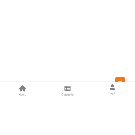
Feed
Log In
Home
Categorie