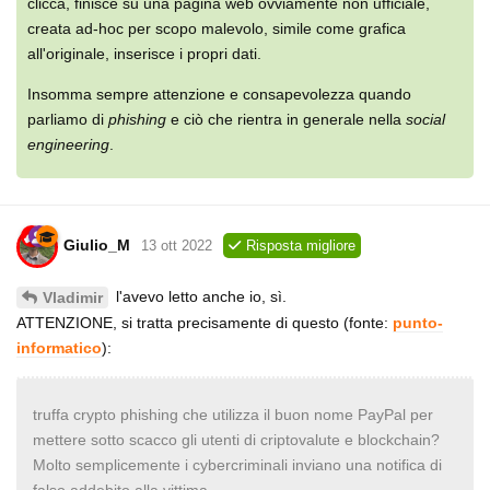
clicca, finisce su una pagina web ovviamente non ufficiale,
creata ad-hoc per scopo malevolo, simile come grafica
all'originale, inserisce i propri dati.
Insomma sempre attenzione e consapevolezza quando
parliamo di
phishing
e ciò che rientra in generale nella
social
engineering
.
Giulio_M
13 ott 2022
Risposta migliore
l'avevo letto anche io, sì.
Vladimir
ATTENZIONE, si tratta precisamente di questo (fonte:
punto-
informatico
):
truffa crypto phishing che utilizza il buon nome PayPal per
mettere sotto scacco gli utenti di criptovalute e blockchain?
Molto semplicemente i cybercriminali inviano una notifica di
falso addebito alla vittima.