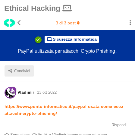
Ethical Hacking
3
di
3
post
Sicurezza Informatica
PayPal utilizzata per attacchi Crypto Phishing .
Condividi
Vladimir
13 ott 2022
https://www.punto-informatico.it/paypal-usata-come-esca-
attacchi-crypto-phishing/
Rispondi
Samueleex
,
Giulio_M
e
Vladimir
hanno messo mi piace
.