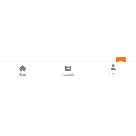
Feed
Log In
Home
Categorie
Fondatori