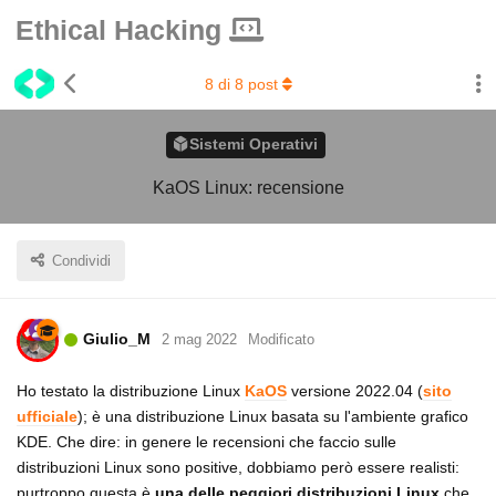
Ethical Hacking
8
di
8
post
Sistemi Operativi
KaOS Linux: recensione
Condividi
Giulio_M
2 mag 2022
Modificato
Ho testato la distribuzione Linux
KaOS
versione 2022.04 (
sito
ufficiale
); è una distribuzione Linux basata su l'ambiente grafico
KDE. Che dire: in genere le recensioni che faccio sulle
distribuzioni Linux sono positive, dobbiamo però essere realisti:
purtroppo questa è
una delle peggiori distribuzioni Linux
che