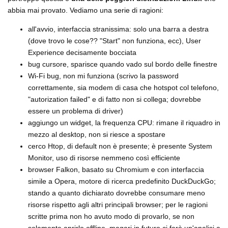
abbia mai provato. Vediamo una serie di ragioni:
all'avvio, interfaccia stranissima: solo una barra a destra
(dove trovo le cose?? "Start" non funziona, ecc), User
Experience decisamente bocciata
bug cursore, sparisce quando vado sul bordo delle finestre
Wi-Fi bug, non mi funziona (scrivo la password
correttamente, sia modem di casa che hotspot col telefono,
"autorization failed" e di fatto non si collega; dovrebbe
essere un problema di driver)
aggiungo un widget, la frequenza CPU: rimane il riquadro in
mezzo al desktop, non si riesce a spostare
cerco Htop, di default non è presente; è presente System
Monitor, uso di risorse nemmeno così efficiente
browser Falkon, basato su Chromium e con interfaccia
simile a Opera, motore di ricerca predefinito DuckDuckGo;
stando a quanto dichiarato dovrebbe consumare meno
risorse rispetto agli altri principali browser; per le ragioni
scritte prima non ho avuto modo di provarlo, se non
solamente aprirlo offline, magari in futuro ci farò un'analisi a