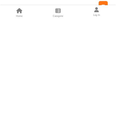
Feed
Log In
Home
Categorie
Fondatori