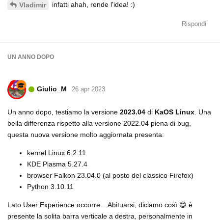
infatti ahah, rende l'idea! :)
Vladimir
Rispondi
UN ANNO
DOPO
Giulio_M
26 apr 2023
Un anno dopo, testiamo la versione
2023.04
di
KaOS Linux
. Una
bella differenza rispetto alla versione 2022.04 piena di bug,
questa nuova versione molto aggiornata presenta:
kernel Linux 6.2.11
KDE Plasma 5.27.4
browser Falkon 23.04.0 (al posto del classico Firefox)
Python 3.10.11
Lato User Experience occorre... Abituarsi, diciamo così 😄 è
presente la solita barra verticale a destra, personalmente in