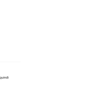
Rispondi
quindi
Rispondi