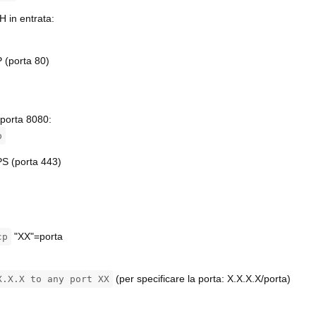
H in entrata:
 (porta 80)
 porta 8080:
p
S (porta 443)
"XX"=porta
cp
(per specificare la porta: X.X.X.X/porta)
X.X.X to any port XX