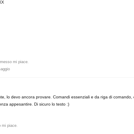
XX
messo mi piace
.
saggio
e, lo devo ancora provare. Comandi essenziali e da riga di comando, 
nza appesantire. Di sicuro lo testo :)
 mi piace
.