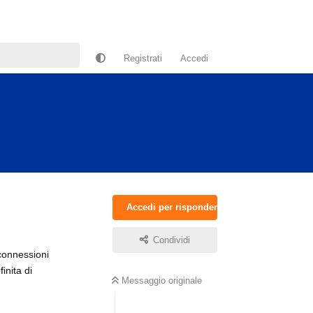
Registrati
Accedi
Accedi per rispondere
Condividi
 connessioni
inita di
Messaggio originale