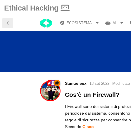
Ethical Hacking
ECOSISTEMA
AI
Samueleex
18 set 2022
Modificato
Cos'è un Firewall?
I Firewall sono dei sistemi di protez
pericolose dal sistema, consentono di
regole di sicurezza per consentire o
Secondo
Cisco