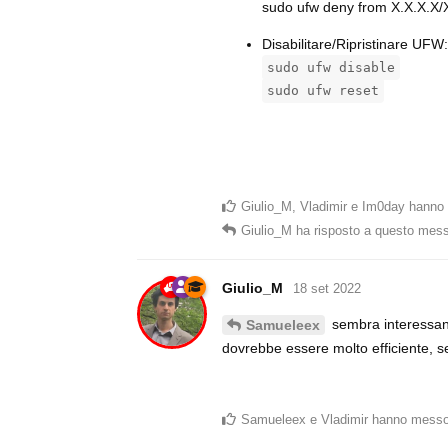
sudo ufw deny from X.X.X.X/
Disabilitare/Ripristinare UFW:
sudo ufw disable
sudo ufw reset
Giulio_M
,
Vladimir
e
Im0day
hanno 
Giulio_M
ha risposto a questo mes
Giulio_M
18 set 2022
sembra interessant
Samueleex
dovrebbe essere molto efficiente, se
Samueleex
e
Vladimir
hanno messo