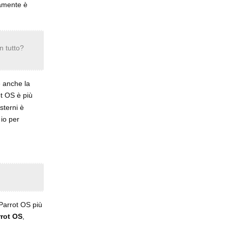
iamente è
n tutto?
he anche la
ot OS è più
sterni è
io per
Parrot OS più
rrot OS
,