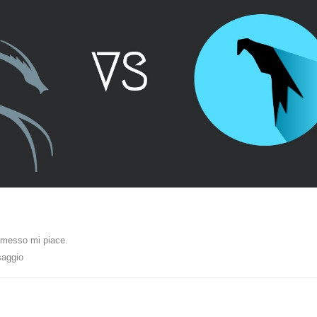
messo mi piace
.
saggio