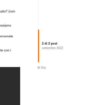
tutto? (non
possiamo
personale
2
di
2
post
settembre 2022
te con i
Ora