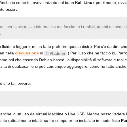
 Anche io come te, avevo iniziato dal buon
Kali Linux
per il nome, ovv
te osservi:
ool per la sicurezza informatica ma facciamo i realisti, quanti ne usate i
.
iù fluido e leggero, mi ha fatto preferire questa distro. Poi c'è da dire c
een nella
discussione
di
) Per l'uso che ne faccio io, Parr
@Vladimir
iamo poi che essendo Debian-based, la disponibilità di software e tool e
ita di qualcosa, lo si può comunque aggiungere, come ho fatto anche 
e che fai, ovvero:
o anche io un uso da Virtual Machine o Live USB. Mentre posso vedere 
nte (attualmente infatti, su tre computer ho installato in modo fisso
Pa