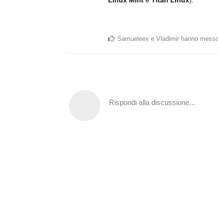
Samueleex
e
Vladimir
hanno messo
Rispondi alla discussione...