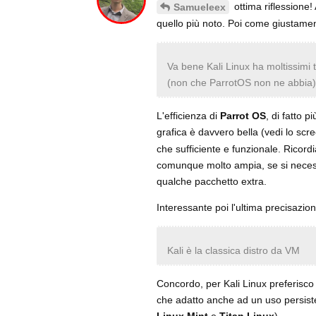
ottima riflessione!
Samueleex
quello più noto. Poi come giustamen
Va bene Kali Linux ha moltissimi t
(non che ParrotOS non ne abbia)
L'efficienza di
Parrot OS
, di fatto p
grafica è davvero bella (vedi lo scr
che sufficiente e funzionale. Ricord
comunque molto ampia, se si necess
qualche pacchetto extra.
Interessante poi l'ultima precisazion
Kali è la classica distro da VM
Concordo, per Kali Linux preferisc
che adatto anche ad un uso persiste
Linux Mint
e
Titan Linux
).