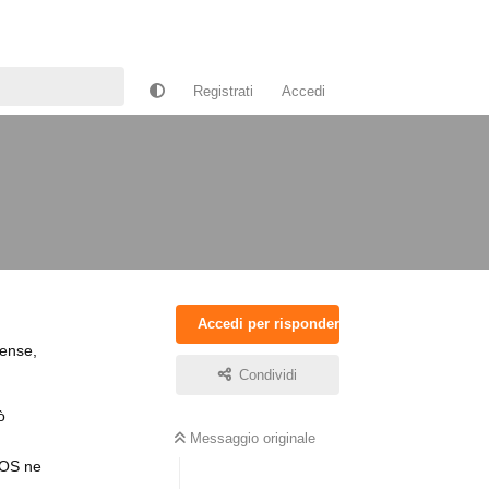
Registrati
Accedi
Accedi per rispondere
rense,
Condividi
ò
Messaggio originale
tOS ne