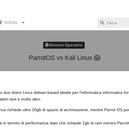
SOCIAL
Sistemi Operativi
ParrotOS vs Kali Linux 😱
o due distro Linux debian-based ideate per l'informatica informatica fo
tion test e molto altro.
inux richiede oltre 20gb di spazio di archiviazione, mentre Parrot OS pu
te in termini di performance dato che richiede 1gb di ram mentre Parro