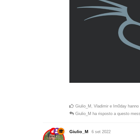
Giulio_M
,
Vladimir
e
Im0day
hanno 
Giulio_M
ha risposto a questo mes
Giulio_M
6 set 2022