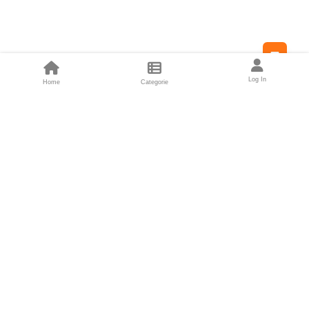
Feed
Log In
Home
Categorie
Fondatori