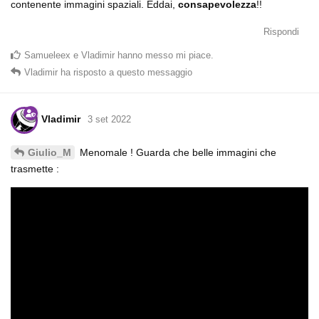
contenente immagini spaziali. Eddai,
consapevolezza
!!
Rispondi
Samueleex
e
Vladimir
hanno messo mi piace
.
Vladimir
ha risposto a questo messaggio
Vladimir
3 set 2022
Menomale ! Guarda che belle immagini che
Giulio_M
trasmette :