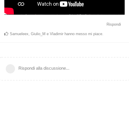
Rispondi
Samueleex
,
Giulio_M
e
Vladimir
hanno messo mi piace
.
Rispondi alla discussione...