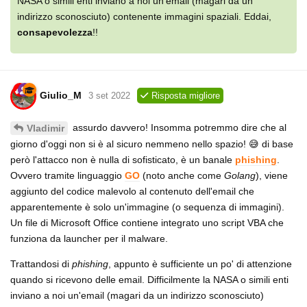
NASA o simili enti inviano a noi un'email (magari da un
indirizzo sconosciuto) contenente immagini spaziali. Eddai,
consapevolezza
!!
Giulio_M
3 set 2022
Risposta migliore
assurdo davvero! Insomma potremmo dire che al
Vladimir
giorno d'oggi non si è al sicuro nemmeno nello spazio! 😅 di base
però l'attacco non è nulla di sofisticato, è un banale
phishing
.
Ovvero tramite linguaggio
GO
(noto anche come
Golang
), viene
aggiunto del codice malevolo al contenuto dell'email che
apparentemente è solo un'immagine (o sequenza di immagini).
Un file di Microsoft Office contiene integrato uno script VBA che
funziona da launcher per il malware.
Trattandosi di
phishing
, appunto è sufficiente un po' di attenzione
quando si ricevono delle email. Difficilmente la NASA o simili enti
inviano a noi un'email (magari da un indirizzo sconosciuto)