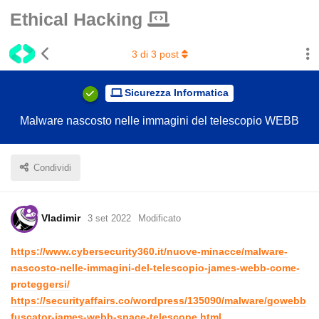
Ethical Hacking
3
di
3
post
Sicurezza Informatica
Malware nascosto nelle immagini del telescopio WEBB
Condividi
Vladimir
3 set 2022
Modificato
https://www.cybersecurity360.it/nuove-minacce/malware-
nascosto-nelle-immagini-del-telescopio-james-webb-come-
proteggersi/
https://securityaffairs.co/wordpress/135090/malware/gowebb
fuscator-james-webb-space-telescope.html