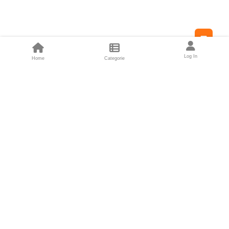
Feed
Log In
Home
Categorie
Fondatori