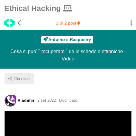
Ethical Hacking
2
di
2
post
Arduino e Raspberry
Cosa si puo' " recuperare " dalle schede elettroniche -
Video
Condividi
Vladimir
2 set 2022
Modificato