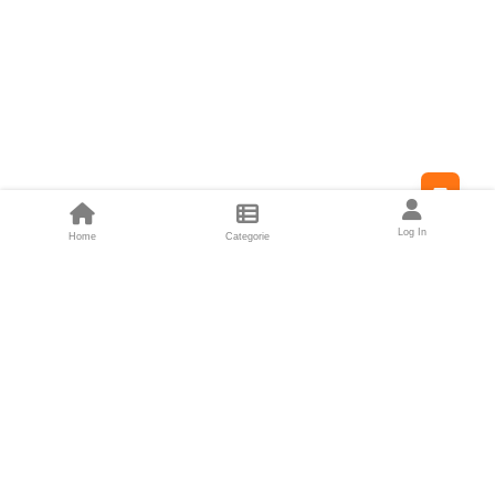
Feed
Log In
Home
Categorie
Fondatori