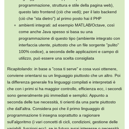
programmazione, struttura e stile della pagina web),
questo lato frontend (ciò che vedi); per il lato backend
(ciò che "sta dietro") al primo posto hai il PHP
ambienti integrati: ad esempio MATLAB/Octave, così
come anche Java spesso si basa su una
programmazione di questo tipo (ambiente integrato con
interfaccia utente, piuttosto che un file sorgente "pulito"
100% codice), a seconda delle applicazioni e campo di
utilizzo, può essere una scelta consigliata
Ricapitolando: in base a "cosa ti serve" e cosa vuoi ottenere,
conviene orientarsi su un linguaggio piuttosto che un altro. Poi
la differenza generale fra linguaggi compilati e interpretati è
che con i primi si ha maggior controllo, efficienza ecc, i secondi
sono generalmente più immediati e semplici. Appunto a
seconda delle tue necessità, ti orienti da una parte piuttosto
che dall'altra. Considera poi che il primo linguaggio di
programmazione ti insegna soprattutto a ragionare
sull'algoritmo (i vari concetti di cicli, condizioni, gestione delle
variabili, funzioni ecc), se in futuro avrai interesse o necessità