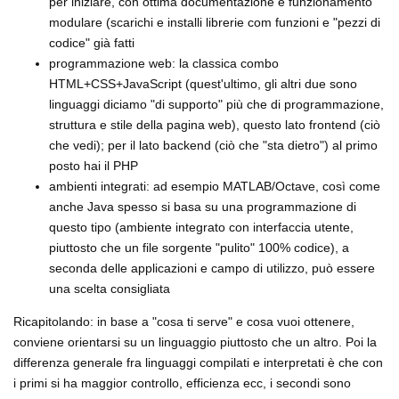
per iniziare, con ottima documentazione e funzionamento
modulare (scarichi e installi librerie com funzioni e "pezzi di
codice" già fatti
programmazione web: la classica combo
HTML+CSS+JavaScript (quest'ultimo, gli altri due sono
linguaggi diciamo "di supporto" più che di programmazione,
struttura e stile della pagina web), questo lato frontend (ciò
che vedi); per il lato backend (ciò che "sta dietro") al primo
posto hai il PHP
ambienti integrati: ad esempio MATLAB/Octave, così come
anche Java spesso si basa su una programmazione di
questo tipo (ambiente integrato con interfaccia utente,
piuttosto che un file sorgente "pulito" 100% codice), a
seconda delle applicazioni e campo di utilizzo, può essere
una scelta consigliata
Ricapitolando: in base a "cosa ti serve" e cosa vuoi ottenere,
conviene orientarsi su un linguaggio piuttosto che un altro. Poi la
differenza generale fra linguaggi compilati e interpretati è che con
i primi si ha maggior controllo, efficienza ecc, i secondi sono