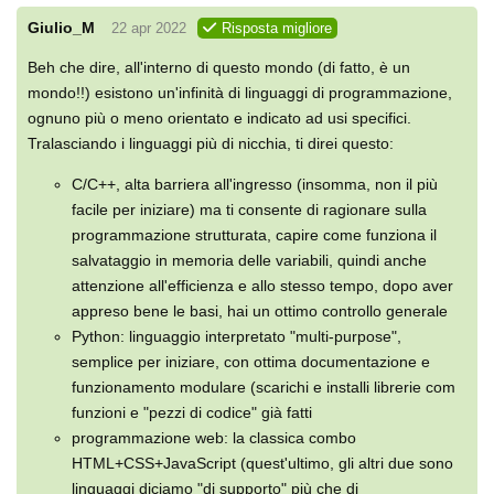
Giulio_M
22 apr 2022
Risposta migliore
Beh che dire, all'interno di questo mondo (di fatto, è un
mondo!!) esistono un'infinità di linguaggi di programmazione,
ognuno più o meno orientato e indicato ad usi specifici.
Tralasciando i linguaggi più di nicchia, ti direi questo:
C/C++, alta barriera all'ingresso (insomma, non il più
facile per iniziare) ma ti consente di ragionare sulla
programmazione strutturata, capire come funziona il
salvataggio in memoria delle variabili, quindi anche
attenzione all'efficienza e allo stesso tempo, dopo aver
appreso bene le basi, hai un ottimo controllo generale
Python: linguaggio interpretato "multi-purpose",
semplice per iniziare, con ottima documentazione e
funzionamento modulare (scarichi e installi librerie com
funzioni e "pezzi di codice" già fatti
programmazione web: la classica combo
HTML+CSS+JavaScript (quest'ultimo, gli altri due sono
linguaggi diciamo "di supporto" più che di