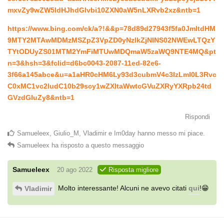
mxvZy9wZW5ldHJhdGlvbi10ZXN0aW5nLXRvb2xz&ntb=1
https://www.bing.com/ck/a?!&&p=78d89d27943f5fa0JmltdHM
9MTY2MTAwMDMzMSZpZ3VpZD0yNzlkZjNlNS02NWEwLTQzY
TYtODUyZS01MTM2YmFiMTUwMDQmaW5zaWQ9NTE4MQ&pt
n=3&hsh=3&fclid=d6bc0043-2087-11ed-82e6-
3f66a145abce&u=a1aHR0cHM6Ly93d3cubmV4c3lzLml0L3Rvc
C0xMC1vc2ludC10b29scy1wZXItaWwtcGVuZXRyYXRpb24td
GVzdGluZy8&ntb=1
Rispondi
Samueleex
,
Giulio_M
,
Vladimir
e
Im0day
hanno messo mi piace
.
Samueleex
ha risposto a questo messaggio
Samueleex
20 ago 2022
Risposta migliore
Molto interessante! Alcuni ne avevo citati
qui
!😁
Vladimir