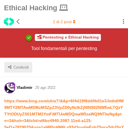
Ethical Hacking
2
di
2
post
Pentesting e Ethical Hacking
Tool fondamentali per pentesting
Condividi
Vladimir
20 ago 2022
https://www.bing.com/ck/a?!&&p=6f4d19f8dd0b01e3JmltdHM
9MTY2MTAwMDMzMSZpZ3VpZD0yNzlkZjNlNS02NWEwLTQzY
TYtODUyZS01MTM2YmFiMTUwMDQmaW5zaWQ9NTIwNg&pt
n=3&hsh=3&fclid=d6bc4940-2087-11ed-a125-
5ef1e7829025&u=a1aHR0cHM6Ly93d3cudmFyb25pcy5jb20vY