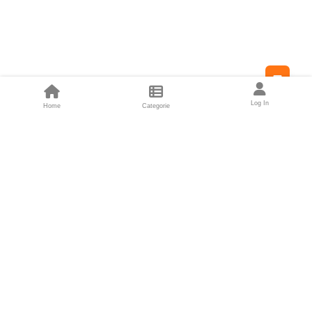
Feed
Log In
Home
Categorie
Fondatori