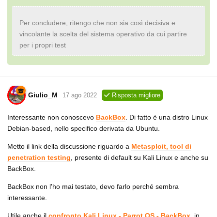
Per concludere, ritengo che non sia così decisiva e
vincolante la scelta del sistema operativo da cui partire
per i propri test
Giulio_M
17 ago 2022
Risposta migliore
Interessante non conoscevo
BackBox
. Di fatto è una distro Linux
Debian-based, nello specifico derivata da Ubuntu.
Metto il link della discussione riguardo a
Metasploit, tool di
penetration testing
, presente di default su Kali Linux e anche su
BackBox.
BackBox non l'ho mai testato, devo farlo perché sembra
interessante.
Utile anche il
confronto Kali Linux - Parrot OS - BackBox
, in