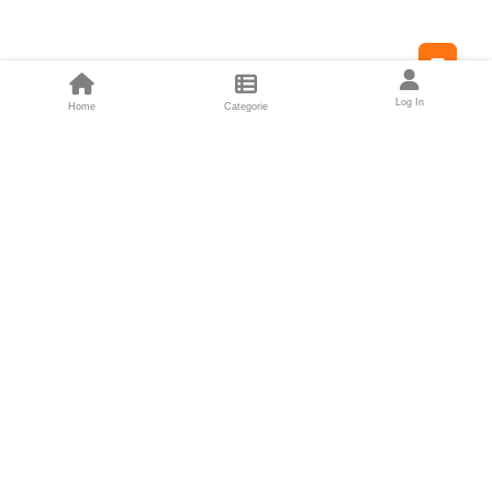
Feed
Log In
Home
Categorie
Fondatori