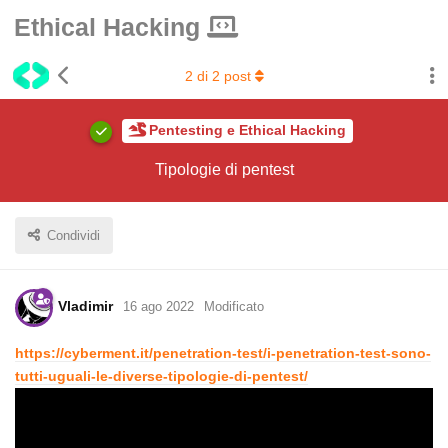
Ethical Hacking
2
di
2
post
Pentesting e Ethical Hacking
Tipologie di pentest
Condividi
Vladimir
16 ago 2022
Modificato
https://cyberment.it/penetration-test/i-penetration-test-sono-
tutti-uguali-le-diverse-tipologie-di-pentest/