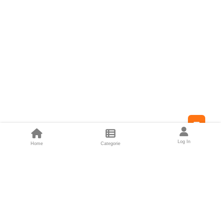
Feed
Log In
Home
Categorie