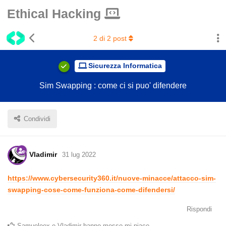
Ethical Hacking
2
di
2
post
Sicurezza Informatica
Sim Swapping : come ci si puo' difendere
Condividi
Vladimir
31 lug 2022
https://www.cybersecurity360.it/nuove-minacce/attacco-sim-
swapping-cose-come-funziona-come-difendersi/
Rispondi
Samueleex
e
Vladimir
hanno messo mi piace
.