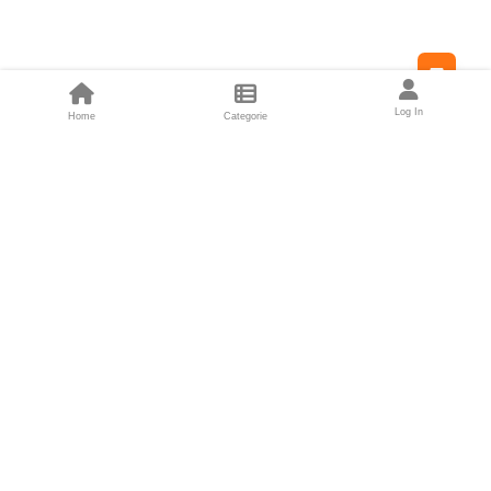
Feed
Log In
Home
Categorie
Fondatori