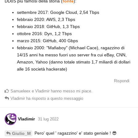
DDoS più famosi della storia (
fonte
):
settembre 2017: Google Cloud, 2,54 Tbps
febbraio 2020: AWS, 2,3 Tbps
febbraio 2018: GitHub, 1,3 Tbps
ottobre 2016: Dyn, 1,2 Tbps
marzo 2015: GitHub, 400 Gbps
febbraio 2000: "Mafiaboy" (Michael Cace), ragazzino di
14/15 anni ha messo fuori uso server fra cui eBay, CNN,
Amazon, Yahoo (danno totale stimato 1,7 miliardi di dollari
alle 16 società hackerate)
Rispondi
Samueleex
e
Vladimir
hanno messo mi piace
.
Vladimir
ha risposto a questo messaggio
Vladimir
31 lug 2022
Pero' quel ' ragazzino' e' stato geniale ! 😎
Giulio_M