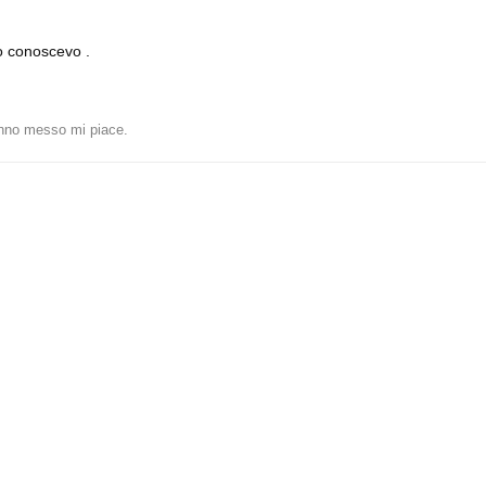
o conoscevo .
no messo mi piace
.