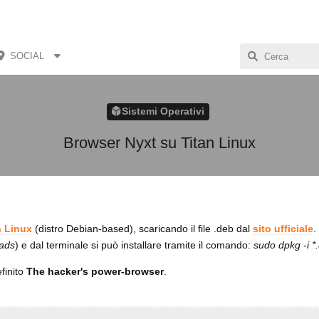
SOCIAL
Sistemi Operativi
Browser Nyxt su Titan Linux
n Linux
(distro Debian-based), scaricando il file .deb dal
sito ufficiale
.
ads
) e dal terminale si può installare tramite il comando:
sudo dpkg -i *
finito
The hacker's power-browser
.