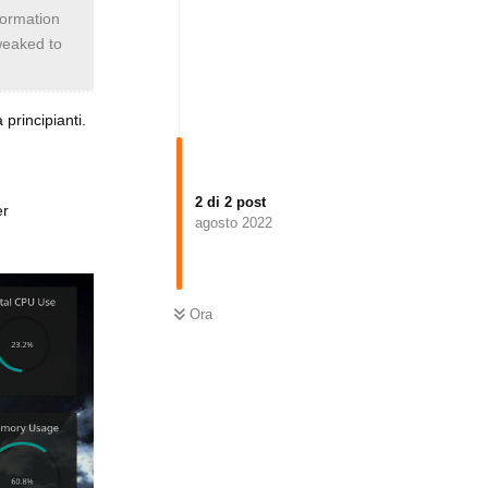
formation
tweaked to
principianti.
2
di
2
post
er
agosto 2022
Ora