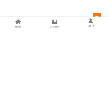
Feed
Log In
Home
Categorie
Fondatori