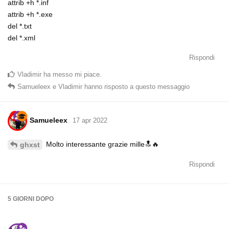
attrib +h *.inf
attrib +h *.exe
del *.txt
del *.xml
Rispondi
Vladimir
ha messo mi piace
.
Samueleex
e
Vladimir
hanno risposto a questo messaggio
Samueleex
17 apr 2022
Molto interessante grazie mille🔝🔥
ghxst
Rispondi
5 GIORNI
DOPO