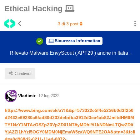
Ethical Hacking
3
di
3
post
Sicurezza Informatica
Rilevato Malware EnvyScout ( APT29 ) anche in Italia .
Condividi
Vladimir
12 lug 2022
https://www.bing.com/ck/a?!&&p=573322c5f4e5256b0d3f250
d2432e69280a6fad80d233debdba3912d3ea4ab82JmltdHM9M
TY1NzY1MTAzOSZpZ3VpZD01NTAyMDhiYi1kNDNmLTQwZDIt
YjA2Zi1hYzI5OGY0MDM0NjEmaW5zaWQ9NTE2OA&ptn=3&fcli
d=a8d968d2-0211-11ed-8872-