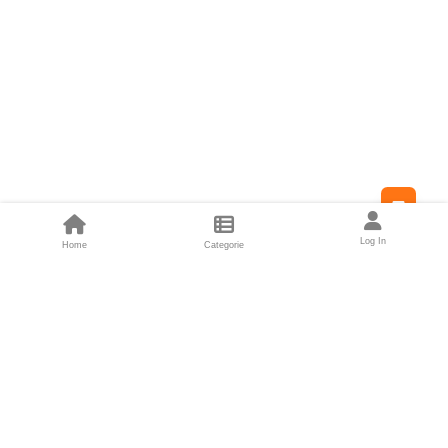
Feed
Log In
Home
Categorie
Fondatori