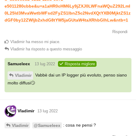
e5011280cbbe&u=a1aHR0cHM6Ly9jZXJ0LWFnaWQuZ292Lml
0L25ld3MvaWwtbWFsd2FyZS1lbnZ5c2NvdXQtYXB0MjktZS1z
dGF0by12ZWljb2xhdG8tYW5jaGUtaW4taXRhbGlhLw&ntb=1
Rispondi
Vladimir
ha messo mi piace
.
Vladimir
ha risposto a questo messaggio
Samueleex
13 lug 2022
Risposta migliore
Vabbè dai un IP logger più evoluto, penso siano
Vladimir
molto diffusi🙄
Vladimir
13 lug 2022
: cosa ne pensi ?
Vladimir
@Samueleex