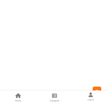
Feed
Log In
Home
Categorie