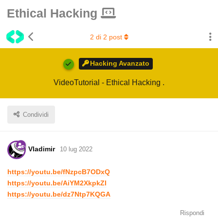
Ethical Hacking
2
di
2
post
Hacking Avanzato
VideoTutorial - Ethical Hacking .
Condividi
Vladimir
10 lug 2022
https://youtu.be/fNzpcB7ODxQ
https://youtu.be/AiYM2XkpkZI
https://youtu.be/dz7Ntp7KQGA
Rispondi