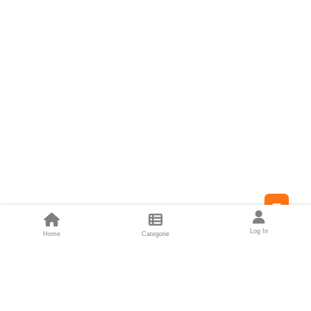
Feed
Log In
Home
Categorie