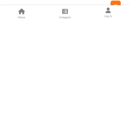
Feed
Log In
Home
Categorie
Fondatori