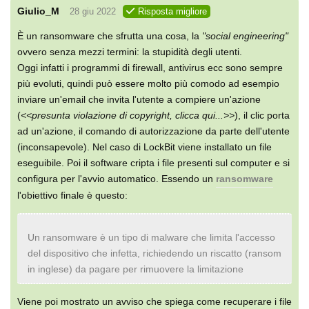
Giulio_M
28 giu 2022
Risposta migliore
È un ransomware che sfrutta una cosa, la
"social engineering"
ovvero senza mezzi termini: la stupidità degli utenti.
Oggi infatti i programmi di firewall, antivirus ecc sono sempre
più evoluti, quindi può essere molto più comodo ad esempio
inviare un'email che invita l'utente a compiere un'azione
(
<<presunta violazione di copyright, clicca qui...>>
), il clic porta
ad un'azione, il comando di autorizzazione da parte dell'utente
(inconsapevole). Nel caso di LockBit viene installato un file
eseguibile. Poi il software cripta i file presenti sul computer e si
configura per l'avvio automatico. Essendo un
ransomware
l'obiettivo finale è questo:
Un ransomware è un tipo di malware che limita l'accesso
del dispositivo che infetta, richiedendo un riscatto (ransom
in inglese) da pagare per rimuovere la limitazione
Viene poi mostrato un avviso che spiega come recuperare i file