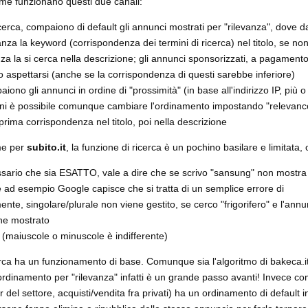
ome funzionano questi due canali:
erca, compaiono di default gli annunci mostrati per "rilevanza", dove da
nza la keyword (corrispondenza dei termini di ricerca) nel titolo, se n
anza la si cerca nella descrizione; gli annunci sponsorizzati, a pagamen
ito aspettarsi (anche se la corrispondenza di questi sarebbe inferiore)
aiono gli annunci in ordine di "prossimità" (in base all'indirizzo IP, più
ioni è possibile comunque cambiare l'ordinamento impostando "relevance
prima corrispondenza nel titolo, poi nella descrizione
me per
subito.it
, la funzione di ricerca è un pochino basilare e limitata,
cessario che sia ESATTO, vale a dire che se scrivo "sansung" non mostra
ad esempio Google capisce che si tratta di un semplice errore di
ente, singolare/plurale non viene gestito, se cerco "frigorifero" e l'ann
iene mostrato
e (maiuscole o minuscole è indifferente)
erca ha un funzionamento di base. Comunque sia l'algoritmo di bakeca.i
rdinamento per "rilevanza" infatti è un grande passo avanti! Invece 
er del settore, acquisti/vendita fra privati) ha un ordinamento di default i