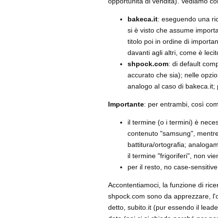
opportunità di vendita). Vediamo c
bakeca.it
: eseguendo una ric
si è visto che assume importa
titolo poi in ordine di import
davanti agli altri, come è lec
shpock.com
: di default comp
accurato che sia); nelle opz
analogo al caso di bakeca.it; 
Importante
: per entrambi, così co
il termine (o i termini) è ne
contenuto "samsung", mentre 
battitura/ortografia; analogam
il termine "frigoriferi", non v
per il resto, no case-sensitiv
Accontentiamoci, la funzione di ric
shpock.com sono da apprezzare, l'o
detto, subito.it (pur essendo il lead