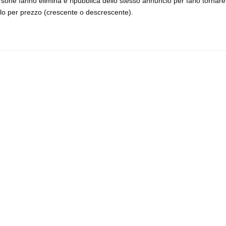
rsone fanno elimina e ripubblica dello stesso annuncio per farlo tornare
 solo per prezzo (crescente o descrescente).