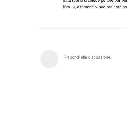
data (poi ci si chiede perché per pe
lista...), altrimenti si può ordinare
Rispondi alla discussione...