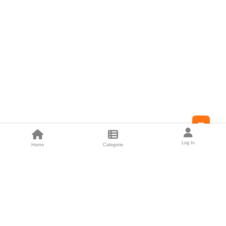
Feed
Log In
Home
Categorie