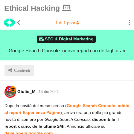
Ethical Hacking
1
di
1
post
SEO & Digital Marketing
Google Search Console: nuovo report con dettagli orari
Condividi
Giulio_M
14 dic 2024
Dopo la novità del mese scroso (
Google Search Console: addio
al report Esperienza Pagine
), arriva ora una delle più grandi
novità di sempre per
Google Search Console
:
disponibile il
report orario, delle ultime 24h
. Annuncio ufficiale su
developers.google.com
.