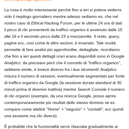
La cosa è molto interessante perché fino a ieri si poteva vederre
solo il riepilogo giornaliero mentre adesso vediamo es. che nel
nostro caso di
Ethical Hacking Forum
, per le ultime 24 ore di dati
il picco di clic provenienti da traffico organico è avvenuto dalle 15
alle 16 e il secondo picco dalle 23 a mezzanotte. Il resto,
query
,
pagine
ecc, così come le altre sezioni, è invariato. Tale novità
permette di fare analisi più approfondite, dettagliate, ricordiamo
che fino a ieri questi dettagli orari erano disponibili sono in
Google
Analytics
: da precisare però che il concetto di "traffico organico",
sebbene simile, è invece diverso fra i due strumenti!
Analytics
misura il numero di sessioni, eventualmente segmentato per fonte
di traffico organico da Google (la sessione durata standard di 30
minuti prima di divenire inattiva) mentre
Search Console
il numero
di clic organici (esempio, da una ricerca Google, posso aprire
contemporaneamente più risultati dello stesso dominio se es.
compare come sitelink "Home" + "negozio" + "contatti", ecc quindi
una sessione ma clic diversi).
È probabile che la funzionalità verrà rilasciata gradualmente ai