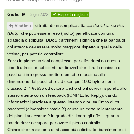
Giulio_M
3 giu 2022
Risposta migliore
si tratta di un semplice attacco
denial of service
Vladimir
(DoS)
, che può essere reso (molto) più efficace con una
strategia distribuita (DDoS): altrimenti significa che la banda di
chi attacca dev'essere molto maggiore rispetto a quella della
vittima, per poterla controllare.
Salvo implementazioni complesse, per difendersi da questo
tipo di attacco è sufficiente un firewall che filtra le richieste di
pacchetti in ingresso: mettere un tetto massimo alla
dimensione del pacchetto, ad esempio 1000 byte e non il
16
classico 2
=65536 ed evitare anche che il server risponda allo
stesso utente con un feedback (ICMP Echo Reply), dando
informazioni preziose a questo, intendo dire: se l'invio di tot
pacchetti (dimensione totale X) causa un certo rallentamento
del ping, l'attaccante è in grado di stimare gli effetti, quanta
banda deve occupare per avere il pieno controllo.
Chiaro che un sistema di attacco più sofisticato, banalmente di