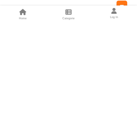
Feed
Log In
Home
Categorie
Fondatori