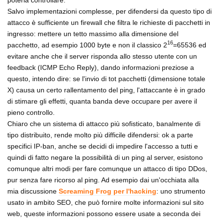
Salvo implementazioni complesse, per difendersi da questo tipo di
attacco è sufficiente un firewall che filtra le richieste di pacchetti in
ingresso: mettere un tetto massimo alla dimensione del
16
pacchetto, ad esempio 1000 byte e non il classico 2
=65536 ed
evitare anche che il server risponda allo stesso utente con un
feedback (ICMP Echo Reply), dando informazioni preziose a
questo, intendo dire: se l'invio di tot pacchetti (dimensione totale
X) causa un certo rallentamento del ping, l'attaccante è in grado
di stimare gli effetti, quanta banda deve occupare per avere il
pieno controllo.
Chiaro che un sistema di attacco più sofisticato, banalmente di
tipo distribuito, rende molto più difficile difendersi: ok a parte
specifici IP-ban, anche se decidi di impedire l'accesso a tutti e
quindi di fatto negare la possibilità di un ping al server, esistono
comunque altri modi per fare comunque un attacco di tipo DDos,
pur senza fare ricorso al ping. Ad esempio dai un'occhiata alla
mia discussione
Screaming Frog per l'hacking
: uno strumento
usato in ambito SEO, che può fornire molte informazioni sul sito
web, queste informazioni possono essere usate a seconda dei