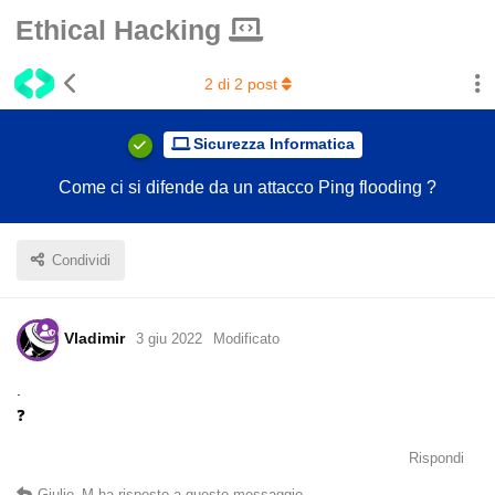
Ethical Hacking
2
di
2
post
Sicurezza Informatica
Come ci si difende da un attacco Ping flooding ?
Condividi
Vladimir
3 giu 2022
Modificato
.
❓
Rispondi
Giulio_M
ha risposto a questo messaggio