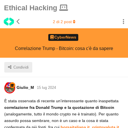
Ethical Hacking
2
di
2
post
CyberNews
Correlazione Trump - Bitcoin: cosa c'è da sapere
Condividi
Giulio_M
15 lug 2024
È stata osservata di recente un'interessante quanto inaspettata
correlazione fra Donald Trump e la quotazione di Bitcoin
(analogamente, tutto il mondo crypto ne è trainato). Per quanto
assurdo possa sembrare, non è un caso e la cosa è stata
confermata da più fonti, fra cui
borsaitaliana.it
,
criptovaluta.it
.