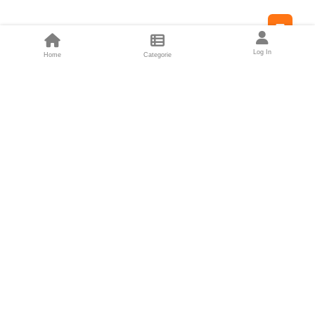
Feed
Log In
Home
Categorie
Fondatori