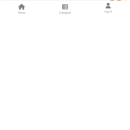
Feed
Log In
Home
Categorie
Fondatori