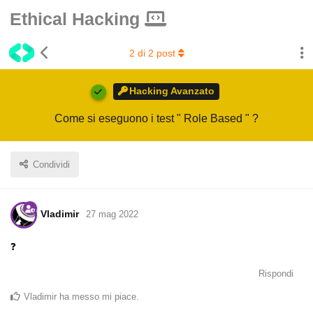
Ethical Hacking
2
di
2
post
Hacking Avanzato
Come si eseguono i test " Role Based " ?
Condividi
Vladimir
27 mag 2022
❓
Rispondi
Vladimir
ha messo mi piace
.