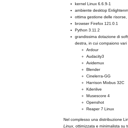
kernel Linux 6.6.9-1
ambiente desktop Enlightenme
ottima gestione delle risorse
browser Firefox 121.0.1
Python 3.11.2
grandissima dotazione di sof
destra, in cui compaiono vari 
Ardour
Audacity3
Avidemux
Blender
Cinelerra-GG
Harrison Mixbus 32C
Kdenlive
Musescore 4
Openshot
Reaper 7 Linux
Nel complesso una distribuzione Linu
Linux
, ottimizzata e minimalista su t