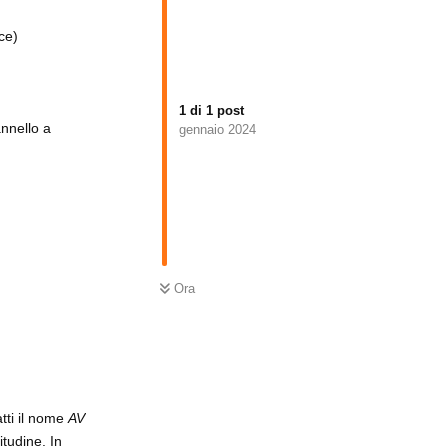
ce)
1
di
1
post
nnello a
gennaio 2024
Ora
atti il nome
AV
itudine. In