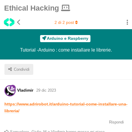
Ethical Hacking
2
di
2
post
Arduino e Raspberry
Tutorial -Arduino : come installare le librerie.
Condividi
Vladimir
29 dic 2023
https://www.adrirobot.it/arduino-tutorial-come-installare-una-
libreria/
Rispondi
Samueleex
,
Giulio_M
e
Vladimir
hanno messo mi piace
.