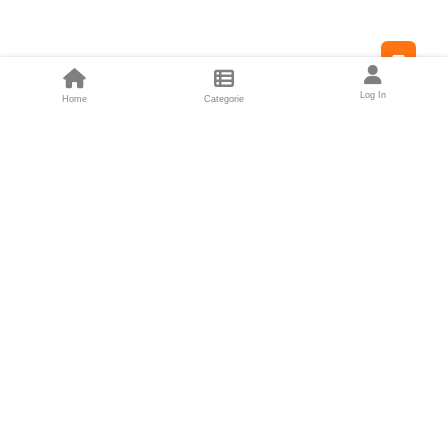
Feed
Log In
Home
Categorie
Fondatori