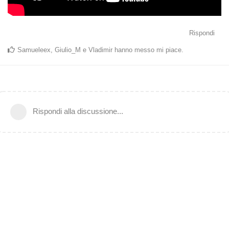
Rispondi
Samueleex
,
Giulio_M
e
Vladimir
hanno messo mi piace
.
Rispondi alla discussione...