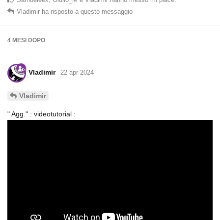
Vladimir
ha risposto a questo messaggio
4 MESI
DOPO
Vladimir
22 apr 2024
Vladimir
" Agg." : videotutorial :