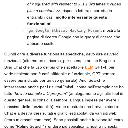
of x squared with respect to x is 1 3rd times x cubed
plus a constant.>>
, risposta letterale corretta in
entrambi i casi,
molto interessante questa
funzionalità!
: mostra la
go Google Ethical Hacking Forum
pagina di ricerca Google con la query di ricerca che
abbiamo scelto
Quindi oltre a diverse funzionalità specifiche, devo dire davvero
funzionali (altri motori di ricerca, per esempio anche Bing con
Bing Chat che fa uso del più che rispettabile
LLM
GPT-4, per
varie richieste non è così affidabile e funzionale, GPT sembra
essere più indicato per un uso generale), Andi Search è
interessante anche per i risultati "misti", come nell'esempio che ho
fatto
"how to compile a C program"
(analogamente agli altri tool di
questo genere, si consiglia sempre la lingua inglese per avere il
massimo delle funzionalità). Viene mostrata una breve sintesi in
Chat e a destra dei risultati e grafici estrapolati da vari siti web
(learn.microsoft.com, ecc). Sono possibili anche funzionalità extra
come "Refine Search" (rendere più specifica la nostra richiesta