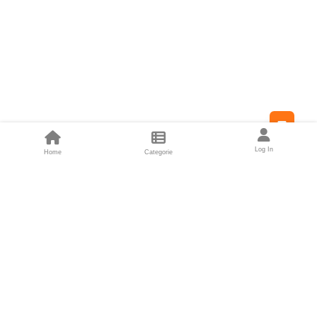
Feed
Log In
Home
Categorie
Fondatori