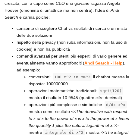
crescita, con a capo come CEO una giovane ragazza Angela
Hoover (omonima di un'attrice ma non centra), l'idea di
Andi
Search
è carina poiché:
consente di scegliere Chat vs risultati di ricerca o un misto
delle due soluzioni
rispetto della privacy (non ruba informazioni, non fa uso di
cookies) e non ha pubblicità
comandi avanzati per utenti più esperti, di vario genere ed
eventualmente vanno approfonditi (
Andi Search - Help
),
ad esempio:
conversioni:
il chatbot mostra la
100 m^2 in mm^2
risposta: 100000000
operazioni matematiche tradizionali:
sqrt(120)
mostra il risultato 10.9545 (quattro cifre decimali)
operazioni più complesse e simboliche:
d/dx x^x
mostra come risultato
<<The derivative with respect
to x of x to the power of x is x to the power of x times
the quantity 1 plus the natural logarithm of x.>>
mentre
mostra
<<The integral
integrale di x^2