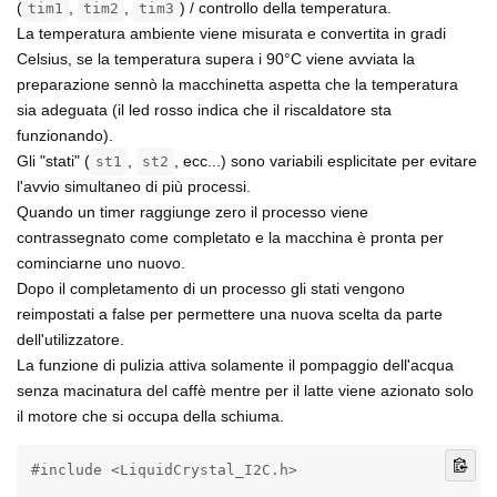
(
,
,
) / controllo della temperatura.
tim1
tim2
tim3
La temperatura ambiente viene misurata e convertita in gradi
Celsius, se la temperatura supera i 90°C viene avviata la
preparazione sennò la macchinetta aspetta che la temperatura
sia adeguata (il led rosso indica che il riscaldatore sta
funzionando).
Gli "stati" (
,
, ecc...) sono variabili esplicitate per evitare
st1
st2
l'avvio simultaneo di più processi.
Quando un timer raggiunge zero il processo viene
contrassegnato come completato e la macchina è pronta per
cominciarne uno nuovo.
Dopo il completamento di un processo gli stati vengono
reimpostati a false per permettere una nuova scelta da parte
dell'utilizzatore.
La funzione di pulizia attiva solamente il pompaggio dell'acqua
senza macinatura del caffè mentre per il latte viene azionato solo
il motore che si occupa della schiuma.
#include <LiquidCrystal_I2C.h>

LiquidCrystal_I2C lcd(0x20, 16, 2);

#define bt_nero 7
#define bt_chiaro 6
#define bt_espresso 5
#define bt_americano 4
#define bt_latte 3
#define bt_pulizia 2

#define voce 12
#define riscaldatore_acqua 13

#define motore_frullino 9
#define motore_pompa_acqua 10
#define motore_macinino 11

int temperatura = 0;
int bt_chiaroread = 0;
int bt_neroread = 0;
int bt_puliziaread = 0;
int bt_americano_read = 0;
int bt_espresso_read = 0;
int bt_latte_read = 0;

bool st1 = false;
bool st2 = false;
bool st3 = false;
bool st4 = false;
bool st5 = false;
bool st6 = false;

bool tem = false;
bool t = false;
bool start = false;

int tim1 = 15;
int tim2 = 20;
int tim3 = 20;

void setup() {
  pinMode(voce, OUTPUT);
  pinMode(riscaldatore_acqua, OUTPUT);

  pinMode(motore_frullino, OUTPUT);
  pinMode(motore_pompa_acqua, OUTPUT);
  pinMode(motore_macinino, OUTPUT);

  pinMode(bt_pulizia, INPUT_PULLUP);
  pinMode(bt_latte, INPUT_PULLUP);
  pinMode(bt_americano, INPUT_PULLUP);
  pinMode(bt_espresso, INPUT_PULLUP);
  pinMode(bt_chiaro, INPUT_PULLUP);
  pinMode(bt_nero, INPUT_PULLUP);

  lcd.init();
  lcd.backlight();
  lcd.setCursor(0, 0);
  lcd.print(" EHF Coffee ");
  lcd.setCursor(0, 1);
  lcd.print("      ON        ");
  digitalWrite(voce, HIGH);
  delay(1000);
  lcd.clear();
}

void loop() {
  int potenziometro = analogRead(A0);
  int percentuale = map(potenziometro, 0, 1023, 0, 100);

  bt_neroread = digitalRead(bt_nero);
  bt_chiaroread = digitalRead(bt_chiaro);
  bt_espresso_read = digitalRead(bt_espresso);
  bt_americano_read = digitalRead(bt_americano);
  bt_puliziaread = digitalRead(bt_pulizia);
  bt_latte_read = digitalRead(bt_latte);

  lcd.setCursor(0, 0);
  lcd.print("Livello Acqua: ");
  lcd.print(percentuale);
  lcd.print("% ");

  if (percentuale >= 25) {
    delay(10);
    lcd.setCursor(0, 1);
    lcd.print("                 ");

    if (bt_neroread == LOW && !st1) {
      tim1 = 10;
      tim2 = 20;
      st1 = true;
      start = true;
    }
    while (st1) {
      blackcoffee();
    }

    if (bt_chiaroread == LOW && !st2) {
      tim1 = 7;
      tim2 = 20;
      st2 = true;
      start = true;
    }
    while (st2) {
      lightcoffee();
    }

    if (bt_espresso_read == LOW && !st3) {
      tim1 = 15;
      tim2 = 5;
      st3 = true;
      start = true;
    }
    while (st3) {
      espresso();
    }

    if (bt_americano_read == LOW && !st4) {
      tim1 = 15;
      tim2 = 20;
      st4 = true;
      start = true;
    }
    while (st4) {
      americano();
    }

    if (bt_puliziaread == LOW && !st5) {
      tim2 = 5;
      st5 = true;
      start = true;
    }
    while (st5) {
      cleaning();
    }

    if (bt_latte_read == LOW && !st6) {
      tim1 = 15;
      tim2 = 15;
      tim3 = 30;
      st6 = true;
      start = true;
    }
    while (st6) {
      latte();
    }
  } else {
    lcd.setCursor(0, 1);
    lcd.print("Attendi...      ");
  }
}

bool temp() {
  temperatura = (analogRead(A1) * (5.0 / 1023) - .5) / .01;

  if (temperatura > 90) {
    tem = true;
  } else {
    tem = false;
  }
  return tem;
}

void blackcoffee() {
  lcd.setCursor(0, 0);
  lcd.print(" caffe Nero       ");
  digitalWrite(riscaldatore_acqua, HIGH);
  delay(1000);
  digitalWrite(motore_macinino, HIGH);
  while (tim1 != 0) {
    if (tim1 < 0) {
      tim1 = 0;
    }
    lcd.setCursor(0, 0);
    lcd.print("Macinino ON");
    lcd.setCursor(0, 1);
    lcd.print("Per " + String(tim1) + " Secondi ");
    tim1--;
    delay(1000);
  }
  digitalWrite(motore_macinino, LOW);
  lcd.setCursor(0, 0);
  lcd.print("    Chicchi sono  ");
  lcd.setCursor(0, 1);
  lcd.print("     Macinati     ");
  delay(1000);
  t = temp();
  while (start) {
    while (t && st1) {
      t = temp();
      lcd.clear();
      while (tim2 != 0) {
        if (tim2 < 0) {
          tim2 = 0;
          lcd.clear();
        }
        lcd.setCursor(0, 0);
        lcd.print("Attiva Pompa ");
        lcd.setCursor(0, 1);
        lcd.print("Per " + String(tim2) + " Secondi ");
        tim2--;
        digitalWrite(motore_pompa_acqua, HIGH);
        delay(1000);
      }
      lcd.print("Disattiva Pompa ");
      delay(1000);
      digitalWrite(motore_pompa_acqua, LOW);
      delay(1000);
      digitalWrite(riscaldatore_acqua, LOW);
      delay(1000);
      lcd.setCursor(0, 0);
      lcd.print("   caffe Nero    ");
      lcd.setCursor(0, 1);
      lcd.print("      Pronto     ");
      delay(1000);
      st1 = false;
      start = false;
      break;
    }
    while (!t) {
      t = temp();
      lcd.setCursor(0, 0);
      lcd.print("Temperatura:");
      lcd.print(temperatura);
      lcd.print("°C ");
      lcd.setCursor(0, 1);
      lcd.print(" Attendi...       ");
    }
  }
}

void lightcoffee() {
  lcd.setCursor(0, 0);
  lcd.print(" caffe Chiaro    ");
  digitalWrite(riscaldatore_acqua, HIGH);
  delay(1000);
  digitalWrite(motore_macinino, HIGH);
  while (tim1 != 0) {
    if (tim1 < 0) {
      tim1 = 0;
    }
    lcd.setCursor(0, 0);
    lcd.print("Macinino ON");
    lcd.setCursor(0, 1);
    lcd.print("Per " + String(tim1) + " Secondi ");
    tim1--;
    delay(1000);
  }
  digitalWrite(motore_macinino, LOW);
  lcd.setCursor(0, 0);
  lcd.print("    Chicchi sono  ");
  lcd.setCursor(0, 1);
  lcd.print("     Macinati     ");
  delay(1000);
  t = temp();
  while (start) {
    while (t && st2) {
      t = temp();
      lcd.clear();
      digitalWrite(motore_pompa_acqua, HIGH);
      while (tim2 != 0) {
        if (tim2 < 0) {
          tim2 = 0;
          lcd.clear();
        }
        lcd.setCursor(0, 0);
        lcd.print("Attiva Pompa ");
        lcd.setCursor(0, 1);
        lcd.print("Per " + String(tim2) + " Secondi ");
        tim2--;
        delay(1000);
      }
      lcd.setCursor(0, 0);
      lcd.print("Disattiva Pompa ");
      delay(1000);
      digitalWrite(motore_pompa_acqua, LOW);
      delay(1000);
      digitalWrite(riscaldatore_acqua, LOW);
      delay(1000);
      lcd.setCursor(0, 0);
      lcd.print("  caffe Chiaro   ");
      lcd.setCursor(0, 1);
      lcd.print("      Pronto     ");
      delay(1000);
      st2 = false;
      start = false;
      break;
    }
    while (!t) {
      t = temp();
      lcd.setCursor(0, 0);
      lcd.print("Temperatura:");
      lcd.print(temperatura);
      lcd.print("°C ");
      lcd.setCursor(0, 1);
      lcd.print(" Attendi...       ");
    }
  }
}

void espresso() {
  lcd.setCursor(0, 0);
  lcd.print("   Espresso     ");
  digitalWrite(riscaldatore_acqua, HIGH);
  delay(1000);
  while (tim1 != 0) {
    if (tim1 < 0) {
      tim1 = 0;
    }
    lcd.setCursor(0, 0);
    lcd.print("Macinino ON");
    lcd.setCursor(0, 1);
    lcd.print("Per " + String(tim1) + " Secondi ");
    tim1--;
    delay(1000);
  }
  digitalWrite(motore_macinino, LOW);
  lcd.setCursor(0, 0);
  lcd.print("    Chicchi sono  ");
  lcd.setCursor(0, 1);
  lcd.print("     Macinati     ");
  delay(1000);
  t = temp();
  while (start) {
    while (t && st3) {
      t = temp();
      lcd.clear();
      while (tim2 != 0) {
        if (tim2 < 0) {
          tim2 = 0;
          lcd.clear();
        }
        lcd.setCursor(0, 0);
        lcd.print("Attiva Pompa ");
        lcd.setCursor(0, 1);
        lcd.print("Per " + String(tim2) + " Secondi ");
        tim2--;
        digitalWrite(motore_pompa_acqua, HIGH);
        delay(1000);
      }
      lcd.setCursor(0, 0);
      lcd.print("Disattiva Pompa ");
      delay(1000);
      digitalWrite(motore_pompa_acqua, LOW);
      delay(1000);
      digitalWrite(riscaldatore_acqua, LOW);
      delay(1000);
      lcd.setCursor(0, 0);
      lcd.print("     Espresso    ");
      lcd.setCursor(0, 1);
      lcd.print("      Pronto     ");
      delay(1000);
      st3 = false;
      start = false;
      break;
    }
    while (!t) {
      t = temp();
      lcd.setCursor(0, 0);
      lcd.print("Temperatura:");
      lcd.print(temperatura);
      lcd.print("°C ");
      lcd.setCursor(0, 1);
      lcd.print(" Attendi...       ");
    }
  }
}

void americano() {
  lcd.setCursor(0, 0);
  lcd.print("   Americano     ");
  digitalWrite(riscaldatore_acqua, HIGH);
  delay(1000);
  digitalWrite(motore_macinino, HIGH);
  while (tim1 != 0) {
    if (tim1 < 0) {
      tim1 = 0;
    }
    lcd.setCursor(0, 0);
    lcd.print("Macinino ON");
    lcd.setCursor(0, 1);
    lcd.print("Per " + String(tim1) + " Secondi ");
    tim1--;
    delay(1000);
  }
  digitalWrite(motore_macinino, LOW);
  lcd.setCursor(0, 0);
  lcd.print("    Chicchi sono  ");
  lcd.setCursor(0, 1);
  lcd.print("     Macinati     ");
  delay(1000);
  t = temp();
  while (start) {
    while (t && st4) {
      t = temp();
      lcd.clear();
      while (tim2 != 0) {
        if (tim2 < 0) {
          tim2 = 0;
          lcd.clear();
        }
        lcd.setCursor(0, 0);
        lcd.print("Attiva Pompa ");
        lcd.setCursor(0, 1);
        lcd.print("Per " + String(tim2) + " Secondi ");
        tim2--;
        digitalWrite(motore_pompa_acqua, HIGH);
        delay(1000);
      }
      lcd.setCursor(0, 0);
      lcd.print("Disattiva Pompa ");
      delay(1000);
      digitalWrite(motore_pompa_acqua, LOW);
      delay(1000);
      digitalWrite(riscaldatore_acqua, LOW);
      delay(1000);
      lcd.setCursor(0, 0);
      lcd.print("   Americano    ");
      lcd.setCursor(0, 1);
      lcd.print("      Pronto     ");
      delay(1000);
      st4 = false;
      start = false;
      break;
    }
    while (!t) {
      t = temp();
      lcd.setCursor(0, 0);
      lcd.print("Temperatura:");
      lcd.print(temperatura);
      lcd.print("°C ");
      lcd.setCursor(0, 1);
      lcd.print(" Attendi...       ");
    }
  }
}

void cleaning() {
  lcd.setCursor(0, 0);
  lcd.print("   Pulizia       ");
  digitalWrite(motore_pompa_acqua, HIGH);
  while (tim2 != 0) {
    if (tim2 < 0) {
      tim2 = 0;
      lcd.clear();
    }
    lcd.setCursor(0, 0);
    lcd.print("Attiva Pompa ");
    lcd.setCursor(0, 1);
    lcd.print("Per " + String(tim2) + " Secondi ");
    t