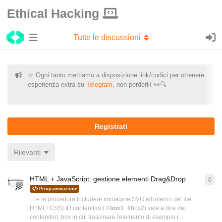
Ethical Hacking
Tutte le discussioni
☆ Ogni tanto mettiamo a disposizione link/codici per ottenere
esperienza extra su
Telegram,
non perderli! 👀🔍
Registrati
Rilevanti
HTML + JavaScript: gestione elementi Drag&Drop
0
0
ri
Programmazione
...re la procedura Includere immagine SVG all'interno del file
HTML+CSS) ID contenitori ( #
box1
, #box2) vale a dire dei
contenitori, box in cui trascinare l'elemento di esempio (...