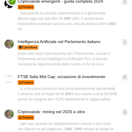
Criptovalute emergenti - guida completa 2024 .
1
1
ri
Finanza
...listicamente la crescita esplonenziale si è già fermata:
Bitcoin oggi vale già oltre 60.
000
USD, è quindi quasi
impossibile osservare ancora una crescita del tipo 500-5.
000
-
50...
Intelligenza Artificiale nel Parlamento italiano
1
1
ri
CyberNews
Dopo aver visto Cybersecurity per il Parlamento, ora per il
Parlamento arriva l'Intelligenza Aritficiale! Non si intende
ovviamente l'approvazione delle norme, AI Act di cui a...
FTSE Italia Mid Cap: occasione di investimento
0
0
ri
Finanza
...a, ci troviamo ancora in una zona palesemente ipervenduta
e diciamo che un target di 48.
000
€ (ora siamo a circa 45.900€
quindi un margine del +4,5% abbondante) è raggiungibile...
Criptovalute: mining nel 2026 e oltre
0
0
ri
Finanza
...agli inizi, quando la capitalizzazione è bassa e non dopo
che Bitcoin ha già raggiunto 1
000
-2
000
miliardi di dollari di