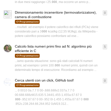
in due mesi raggiunge i 25.
000
, ma occorre un anno p...
Dimensionamento inceneritore (termovalorizzatore),
0
0
ri
camera di combustione
Programmazione
...risultati: ad esempio il potere calorifico dei rifiuti (PCIu) viene
considerato pari a 3
000
kcal/kg (12,55 MJ/kg); da Wikipedia -
potere calorifico possiamo confrontare ad ese...
Calcolo lista numeri primi fino ad N: algoritmo più
5
5
ri
efficiente in C
Programmazione
...iamo questa situazione: sono già stati calcolati N numeri
primi, ad esempio i primi 100.
000
numeri primi, quindi con un
determinato tempo di esecuzione. Ricordiamo ad esempio ...
Cerca utenti con un click, GitHub tool!
0
0
ri
Programmazione
... 0 0010 0a.7.7 0 00-.688.688v2.037a.7.7 0
00.688.688zM15.635 5.344l1.455-1.455a.67.67 0
000
-.952.67.67 0 00-.952 0l-1.455 1.455a.67.67 0
000
.952c.238.264.66.264.952 0zM19.312...