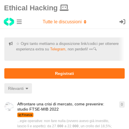
Ethical Hacking
Tutte le discussioni
☆ Ogni tanto mettiamo a disposizione link/codici per ottenere
esperienza extra su
Telegram,
non perderli! 👀🔍
Registrati
Rilevanti
Affrontare una crisi di mercato, come prevenire:
0
0
ri
studio FTSE-MIB 2022
Finanza
...egie operative: non fare nulla (ovvero avevo già investito,
lascio lì e aspetto): da 27.
000
a 22.
000
, un crollo del 18,5%;