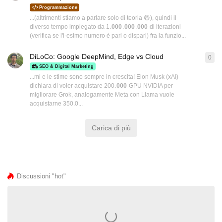
Programmazione
...(altrimenti stiamo a parlare solo di teoria 😄), quindi il
diverso tempo impiegato da 1.
000
.
000
.
000
di iterazioni
(verifica se l'i-esimo numero è pari o dispari) fra la funzio...
DiLoCo: Google DeepMind, Edge vs Cloud
0
0
ri
SEO & Digital Marketing
...mi e le stime sono sempre in crescita! Elon Musk (xAI)
dichiara di voler acquistare 200.
000
GPU NVIDIA per
migliorare Grok, analogamente Meta con Llama vuole
acquistarne 350.0...
Carica di più
Discussioni "hot"