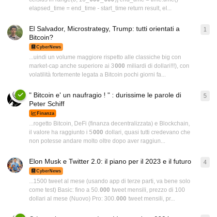
elapsed_time = end_time - start_time return result, el...
El Salvador, Microstrategy, Trump: tutti orientati a
1
1
ri
Bitcoin?
CyberNews
...uindi un volume maggiore rispetto alle classiche big con
market-cap anche superiore ai 3
000
miliardi di dollari!!!), con
volatilità fortemente legata a Bitcoin pochi giorni fa...
" Bitcoin e' un naufragio ! " : durissime le parole di
5
5
ri
Peter Schiff
Finanza
...rogetto Bitcoin, DeFi (finanza decentralizzata) e Blockchain,
il valore ha raggiunto i 5
000
dollari, quasi tutti credevano che
non potesse andare molto oltre dopo aver raggiun...
Elon Musk e Twitter 2.0: il piano per il 2023 e il futuro
4
4
ri
CyberNews
...1500 tweet al mese (usando app di terze parti, va bene solo
come test) Basic: fino a 50.
000
tweet mensili, prezzo di 100
dollari al mese (Nuovo) Pro: 300.
000
tweet mensili, pr...